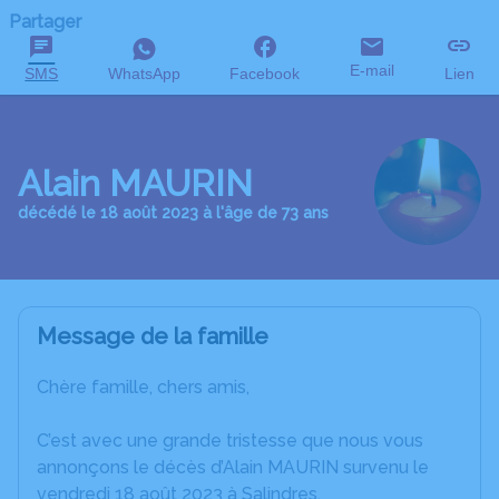
Partager
E-mail
SMS
WhatsApp
Facebook
Lien
Alain MAURIN
décédé le 18 août 2023 à l'âge de 73 ans
Message de la famille
Chère famille, chers amis,
C’est avec une grande tristesse que nous vous
annonçons le décès d’Alain MAURIN survenu le
vendredi 18 août 2023 à Salindres.