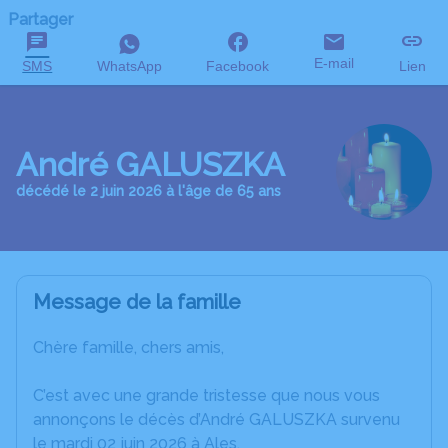
Partager
E-mail
SMS
WhatsApp
Facebook
Lien
André GALUSZKA
décédé le 2 juin 2026 à l'âge de 65 ans
Message de la famille
Chère famille, chers amis,
C’est avec une grande tristesse que nous vous
annonçons le décès d’André GALUSZKA survenu
le mardi 02 juin 2026 à Ales.