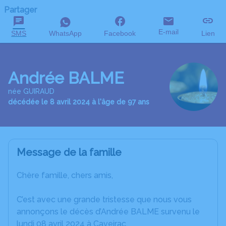
Partager
E-mail
SMS
WhatsApp
Facebook
Lien
Andrée BALME
née GUIRAUD
décédée le 8 avril 2024 à l'âge de 97 ans
Message de la famille
Chère famille, chers amis,
C’est avec une grande tristesse que nous vous
annonçons le décès d’Andrée BALME survenu le
lundi 08 avril 2024 à Caveirac.