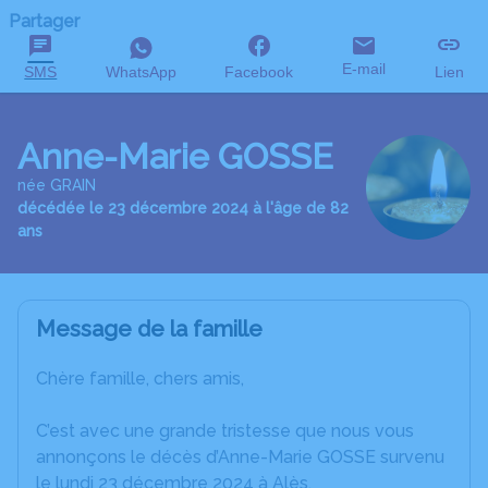
Partager
E-mail
SMS
WhatsApp
Facebook
Lien
Anne-Marie GOSSE
née GRAIN
décédée le 23 décembre 2024 à l'âge de 82
ans
Message de la famille
Chère famille, chers amis,
C’est avec une grande tristesse que nous vous
annonçons le décès d’Anne-Marie GOSSE survenu
le lundi 23 décembre 2024 à Alès.