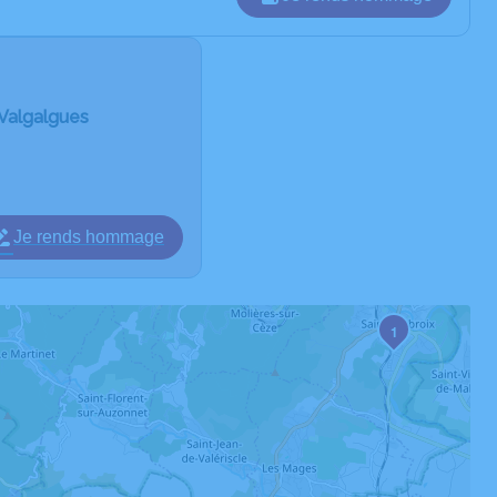
 Valgalgues
Je rends hommage
1