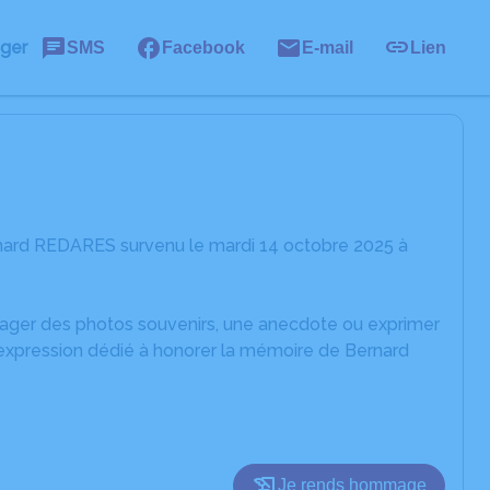
ager
SMS
Facebook
E-mail
Lien
rnard REDARES survenu le mardi 14 octobre 2025 à
rtager des photos souvenirs, une anecdote ou exprimer
'expression dédié à honorer la mémoire de Bernard
Je rends hommage