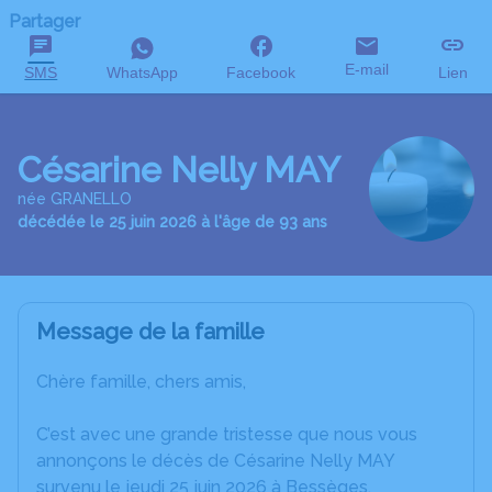
Partager
E-mail
SMS
WhatsApp
Facebook
Lien
Césarine Nelly MAY
née GRANELLO
décédée le 25 juin 2026 à l'âge de 93 ans
Message de la famille
Chère famille, chers amis,
C’est avec une grande tristesse que nous vous
annonçons le décès de Césarine Nelly MAY
survenu le jeudi 25 juin 2026 à Bessèges.