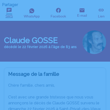
Partager
E-mail
SMS
WhatsApp
Facebook
Lien
Claude GOSSE
décédé le 22 février 2026 à l'âge de 83 ans
Message de la famille
Chère famille, chers amis,
C’est avec une grande tristesse que nous vous
annonçons le décès de Claude GOSSE survenu le
dimanche 22 février 2026 à Saint-Privat-des-Vieux.