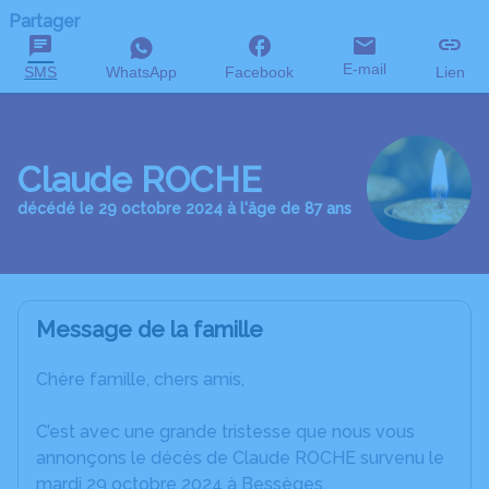
Partager
E-mail
SMS
WhatsApp
Facebook
Lien
Claude ROCHE
décédé le 29 octobre 2024 à l'âge de 87 ans
Message de la famille
Chère famille, chers amis,
C’est avec une grande tristesse que nous vous
annonçons le décès de Claude ROCHE survenu le
mardi 29 octobre 2024 à Bessèges.