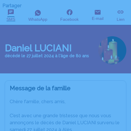
Partager
E-mail
SMS
WhatsApp
Facebook
Lien
Daniel LUCIANI
décédé le 27 juillet 2024 à l'âge de 80 ans
Message de la famille
Chère famille, chers amis,
C’est avec une grande tristesse que nous vous
annonçons le décès de Daniel LUCIANI survenu le
samedi 27 juillet 2024 à Alès.