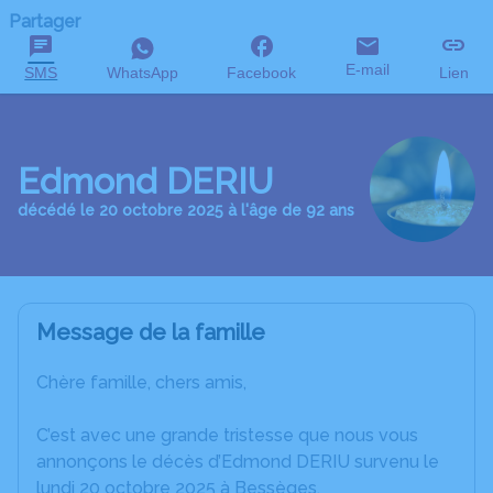
Partager
E-mail
SMS
WhatsApp
Facebook
Lien
Edmond DERIU
décédé le 20 octobre 2025 à l'âge de 92 ans
Message de la famille
Chère famille, chers amis,
C’est avec une grande tristesse que nous vous
annonçons le décès d’Edmond DERIU survenu le
lundi 20 octobre 2025 à Bessèges.