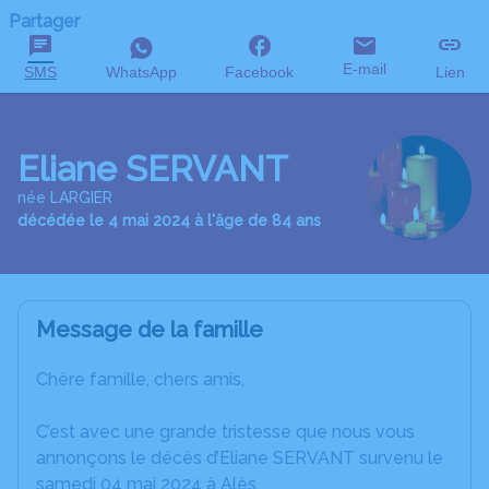
Partager
E-mail
SMS
WhatsApp
Facebook
Lien
Eliane SERVANT
née LARGIER
décédée le 4 mai 2024 à l'âge de 84 ans
Message de la famille
Chère famille, chers amis,
C’est avec une grande tristesse que nous vous
annonçons le décès d’Eliane SERVANT survenu le
samedi 04 mai 2024 à Alès.