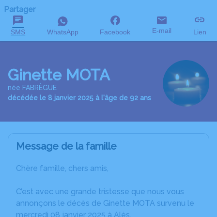
Partager
E-mail
SMS
WhatsApp
Facebook
Lien
Ginette MOTA
née FABRÈGUE
décédée le 8 janvier 2025 à l'âge de 92 ans
Message de la famille
Chère famille, chers amis,
C’est avec une grande tristesse que nous vous
annonçons le décès de Ginette MOTA survenu le
mercredi 08 janvier 2025 à Alès.