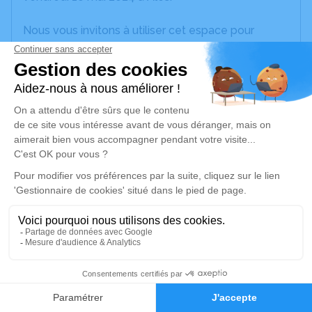
Nous vous invitons à utiliser cet espace pour
laisser vos condoléances, partager des photos
souvenirs, une anecdote ou exprimer vos pensées
à travers des poèmes ou des textes. Cet endroit
est un lieu d'expression dédié à honorer la
mémoire de Guy LEGROS.
Un service de plantation d’arbre hommage est
disponible ici
.
Je rends hommage
Déroulé des obsèques
Repos en salon funéraire
2
Faire-part
Hommages
Du samedi 11 mai 2024 à 16h30 au mardi 14