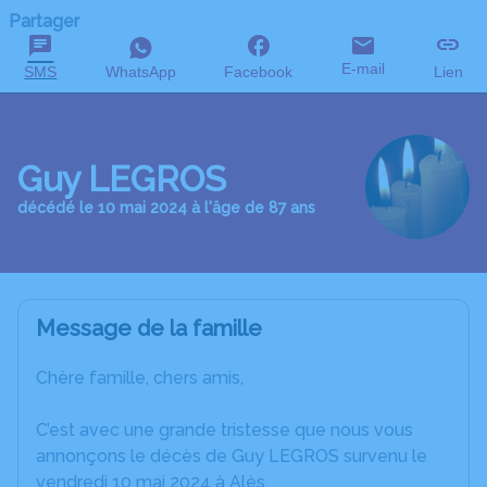
Partager
E-mail
SMS
WhatsApp
Facebook
Lien
Guy LEGROS
décédé le 10 mai 2024 à l'âge de 87 ans
Message de la famille
Chère famille, chers amis,
C’est avec une grande tristesse que nous vous
annonçons le décès de Guy LEGROS survenu le
vendredi 10 mai 2024 à Alès.