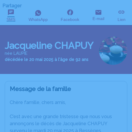
Partager
E-mail
SMS
WhatsApp
Facebook
Lien
Jacqueline CHAPUY
née LAUPIE
décédée le 20 mai 2025 à l'âge de 92 ans
Message de la famille
Chère famille, chers amis,
C’est avec une grande tristesse que nous vous
annonçons le décès de Jacqueline CHAPUY
survenu le mardi 20 mai 2025 à Bessèges.