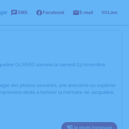
ager
SMS
Facebook
E-mail
Lien
cqueline OLIVERO survenu le samedi 23 novembre
rtager des photos souvenirs, une anecdote ou exprimer
'expression dédié à honorer la mémoire de Jacqueline
Je rends hommage