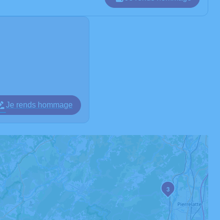
Je rends hommage
3