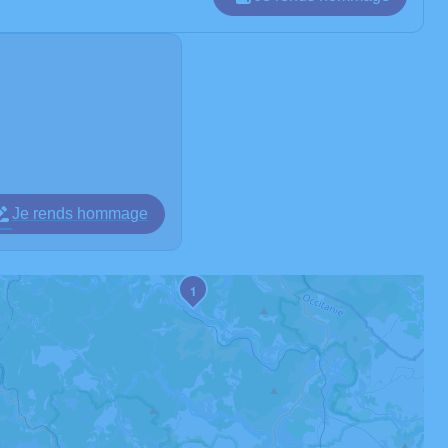
Je rends hommage
1