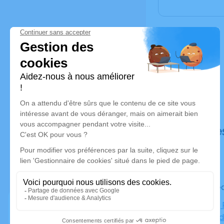
Déroulé de
Le mercre
Cimetière,
Rochessad