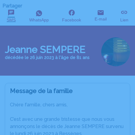
Partager
E-mail
SMS
WhatsApp
Facebook
Lien
Jeanne SEMPERE
décédée le 26 juin 2023 à l'âge de 81 ans
Message de la famille
Chère famille, chers amis,
C’est avec une grande tristesse que nous vous
annonçons le décès de Jeanne SEMPERE survenu
le lundi 26 juin 2023 à Bessèges.