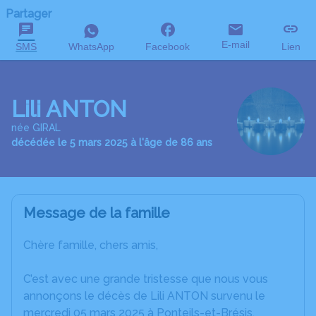
Partager
E-mail
SMS
WhatsApp
Facebook
Lien
Lili ANTON
née GIRAL
décédée le 5 mars 2025 à l'âge de 86 ans
Message de la famille
Chère famille, chers amis,
C’est avec une grande tristesse que nous vous
annonçons le décès de Lili ANTON survenu le
mercredi 05 mars 2025 à Ponteils-et-Brésis.