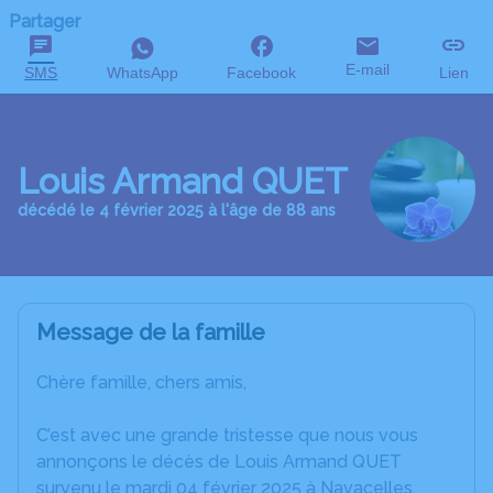
Partager
E-mail
SMS
WhatsApp
Facebook
Lien
Louis Armand QUET
décédé le 4 février 2025 à l'âge de 88 ans
Message de la famille
Chère famille, chers amis,
C’est avec une grande tristesse que nous vous
annonçons le décès de Louis Armand QUET
survenu le mardi 04 février 2025 à Navacelles.