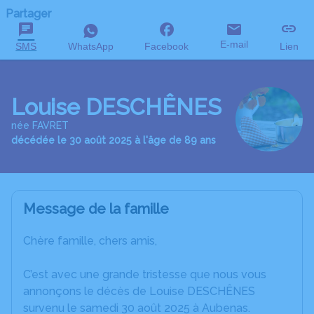
Partager
E-mail
SMS
WhatsApp
Facebook
Lien
Louise DESCHÊNES
née FAVRET
décédée le 30 août 2025 à l'âge de 89 ans
Message de la famille
Chère famille, chers amis,
C’est avec une grande tristesse que nous vous
annonçons le décès de Louise DESCHÊNES
survenu le samedi 30 août 2025 à Aubenas.