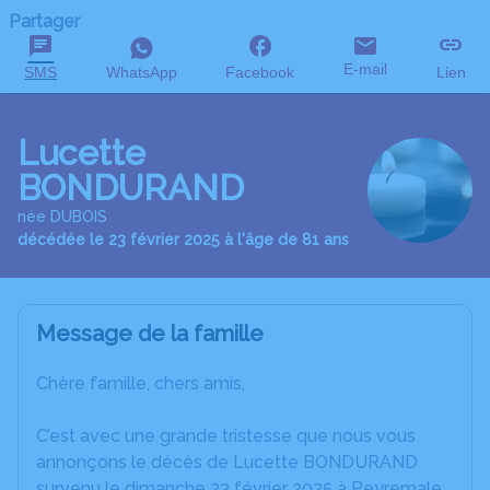
Partager
E-mail
SMS
WhatsApp
Facebook
Lien
Lucette
BONDURAND
née DUBOIS
décédée le 23 février 2025 à l'âge de 81 ans
Message de la famille
Chère famille, chers amis,
C’est avec une grande tristesse que nous vous
annonçons le décès de Lucette BONDURAND
survenu le dimanche 23 février 2025 à Peyremale.