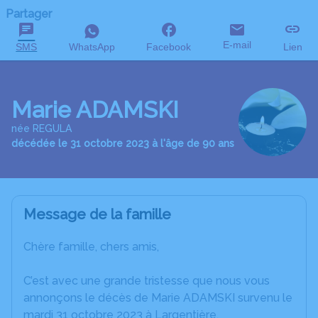
Partager
E-mail
SMS
WhatsApp
Facebook
Lien
Marie ADAMSKI
née REGULA
décédée le 31 octobre 2023 à l'âge de 90 ans
Message de la famille
Chère famille, chers amis,
C’est avec une grande tristesse que nous vous
annonçons le décès de Marie ADAMSKI survenu le
mardi 31 octobre 2023 à Largentière.