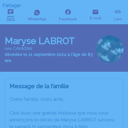
Partager
E-mail
SMS
WhatsApp
Facebook
Lien
Maryse LABROT
née CAVAGNA
décédée le 21 septembre 2024 à l'âge de 83
ans
Message de la famille
Chère famille, chers amis,
C’est avec une grande tristesse que nous vous
annonçons le décès de Maryse LABROT survenu
le samedi 21 septembre 2024 à Alès.