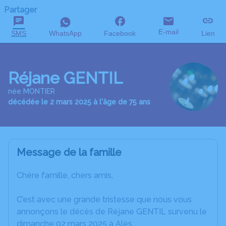
Partager
E-mail
SMS
WhatsApp
Facebook
Lien
Réjane GENTIL
née MONTIER
décédée le 2 mars 2025 à l'âge de 75 ans
Message de la famille
Chère famille, chers amis,
C’est avec une grande tristesse que nous vous
annonçons le décès de Réjane GENTIL survenu le
dimanche 02 mars 2025 à Alès.