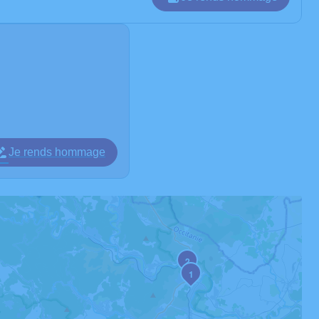
Je rends hommage
2
1