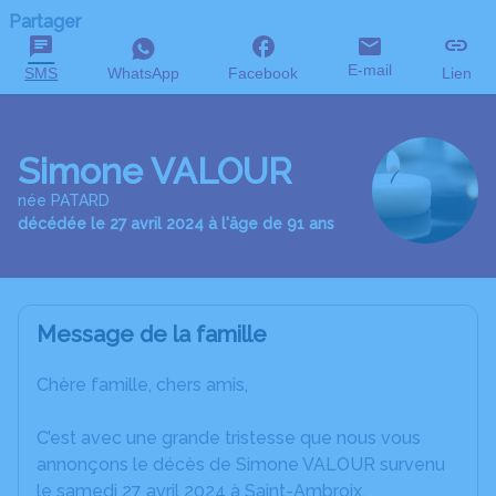
Partager
E-mail
SMS
WhatsApp
Facebook
Lien
Simone VALOUR
née PATARD
décédée le 27 avril 2024 à l'âge de 91 ans
Message de la famille
Chère famille, chers amis,
C’est avec une grande tristesse que nous vous
annonçons le décès de Simone VALOUR survenu
le samedi 27 avril 2024 à Saint-Ambroix.