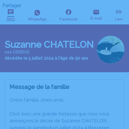
Partager
E-mail
SMS
WhatsApp
Facebook
Lien
Suzanne CHATELON
née DERRIVE
décédée le 5 juillet 2024 à l'âge de 90 ans
Message de la famille
Chère famille, chers amis,
C’est avec une grande tristesse que nous vous
annonçons le décès de Suzanne CHATELON
survenu le vendredi 05 juillet 2024 à Bessèges.