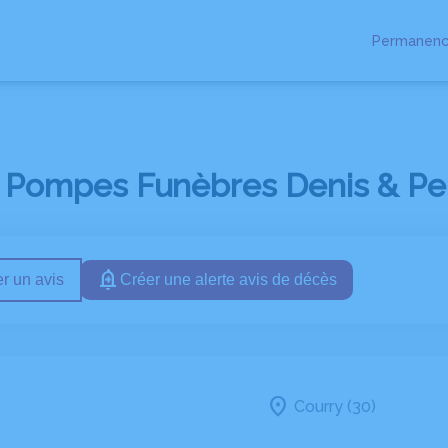
Permanenc
RES
ESPACES HOMMAGES
NOTRE HISTOIRE
 Pompes Funèbres Denis & Per
r un avis
Créer une alerte avis de décès
Courry (30)