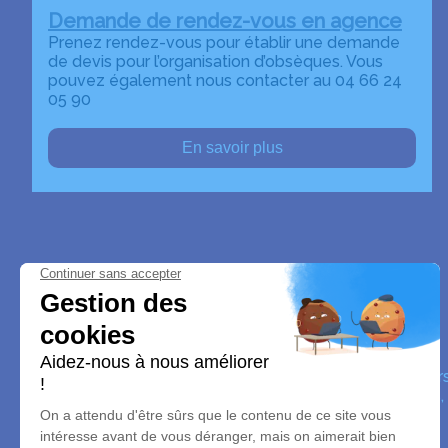
Demande de rendez-vous en agence
Prenez rendez-vous pour établir une demande
de devis pour l’organisation d’obsèques. Vous
pouvez également nous contacter au 04 66 24
05 90
En savoir plus
Pompes Funèbres Denis & Pereyron
Nos équipes vous aident à honorer la mémoire de la pe
perpétuer son souvenir dans le respect de ses volontés,
avec dignité dans son dernier voyage.