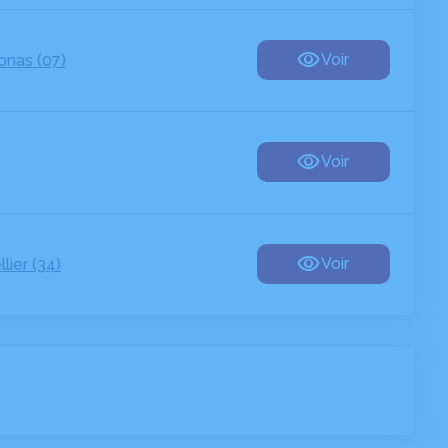
Voir
nas (07)
Voir
Voir
lier (34)