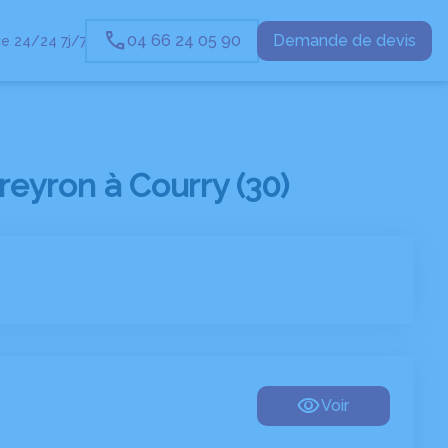
04 66 24 05 90
Demande de devis
e 24/24 7j/7
eyron à Courry (30)
Voir