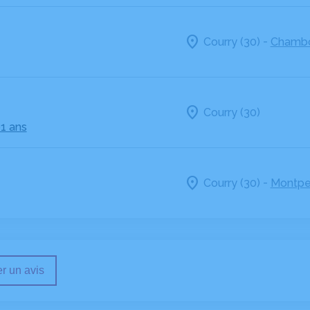
-
Courry (30)
Chambo
Courry (30)
91 ans
-
Courry (30)
Montpel
r un avis