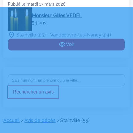
Publié le mardi 17 mars 2026
Monsieur Gilles VEDEL
54 ans
-
Stainville (55)
Vandœuvre-lès-Nancy (54)
Voir
Rechercher un avis
Accueil
>
Avis de décès
>
Stainville (55)