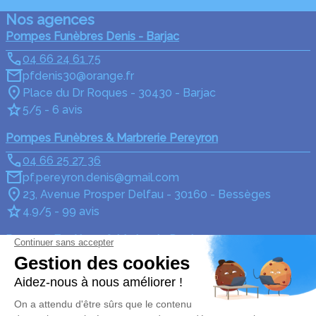
Nos agences
Pompes Funèbres Denis - Barjac
04 66 24 61 75
pfdenis30@orange.fr
Place du Dr Roques - 30430 - Barjac
5/5 - 6 avis
Pompes Funèbres & Marbrerie Pereyron
04 66 25 27 36
pf.pereyron.denis@gmail.com
23, Avenue Prosper Delfau - 30160 - Bessèges
4.9/5 - 99 avis
Pompes Funèbres & Marbrerie Denis
04 66 24 05 90
pfdenis30@orange.fr
1 Place de l'Église - 30500 - Saint-Ambroix
5/5 - 173 avis