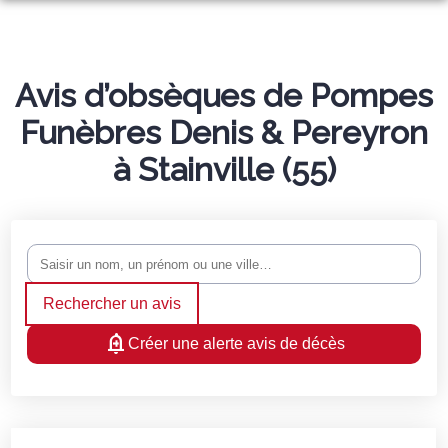
NOS SERVICES
NOS AGENCES
ORGANISER DES OBSÈQUES
Avis d’obsèques de Pompes
Funèbres Denis & Pereyron
NOS CHAMBRES FUNERAIRES
SAINT-AMBROIX
PRÉVOIR SES OBSÈQUES
à Stainville (55)
ESPACES HOMMAGES
SAINT-AMBROIX
BESSÈGES
MONUMENTS FUNÉRAIRES
NOTRE HISTOIRE
BESSEGES
BARJAC
SERVICES AUX FAMILLES
Rechercher un avis
Créer une alerte avis de décès