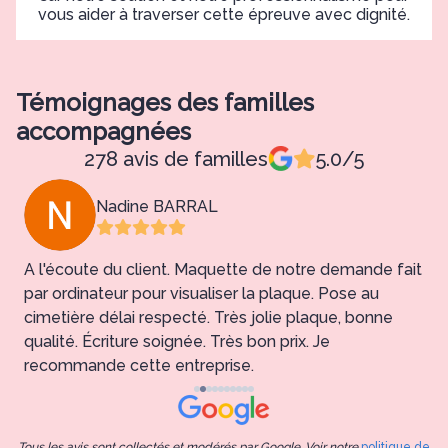
vous aider à traverser cette épreuve avec dignité.
Témoignages des familles
accompagnées
278 avis de familles
5.0/5
Nadine BARRAL
A l'écoute du client. Maquette de notre demande fait
T
par ordinateur pour visualiser la plaque. Pose au
c
cimetière délai respecté. Très jolie plaque, bonne
i
qualité. Écriture soignée. Très bon prix. Je
recommande cette entreprise.
Tous les avis sont collectés et modérés par Google. Voir notre
politique de