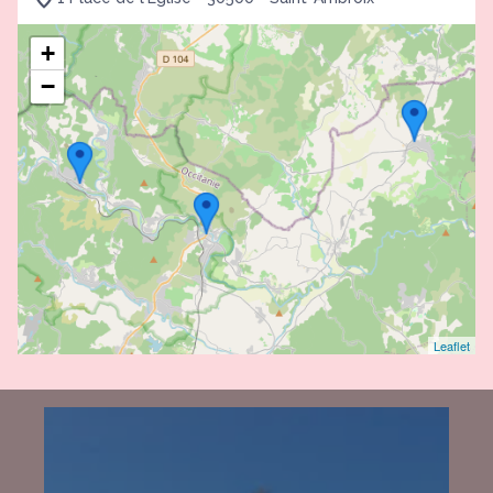
+
−
Leaflet