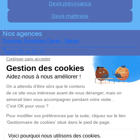
Devis prévoyance
Devis marbrerie
Nos agences
Pompes Funèbres Denis - Barjac
04 66 24 61 75
pfdenis30@orange.fr
Place du Dr Roques - 30430 - Barjac
5/5 - 6 avis
Pompes Funèbres & Marbrerie Pereyron
04 66 25 27 36
pf.pereyron.denis@gmail.com
23, Avenue Prosper Delfau - 30160 - Bessèges
4.9/5 - 99 avis
Pompes Funèbres & Marbrerie Denis