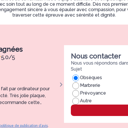
 soin tout au long de ce moment difficile. Dès nos premie
 engagement sincère à vous épauler avec compassion, pour
traverser cette épreuve avec sérénité et dignité.
pagnées
Nous contacter
5.0/5
Nous vous répondons dans 
Sujet
Bruno ARTIGLIERI
Obsèques
Marbrerie
fait par ordinateur pour
Très bel accompagnement, prest
Prévoyance
cté. Très jolie plaque,
exactement à nos attentes. Il es
Autre
Je recommande cette
professionnels dans ces momen
politique de publication d’avis
.