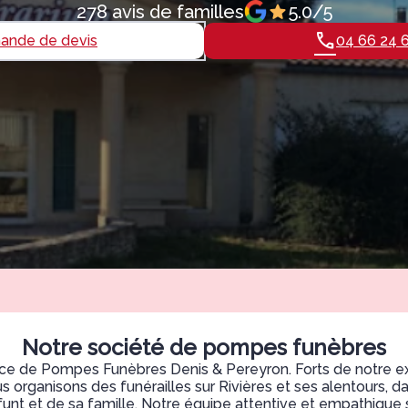
278 avis de familles
5.0/5
nde de devis
04 66 24 
Notre société de pompes funèbres
ce de Pompes Funèbres Denis & Pereyron. Forts de notre ex
organisons des funérailles sur Rivières et ses alentours, d
unt et de sa famille. Notre équipe attentive et empathique