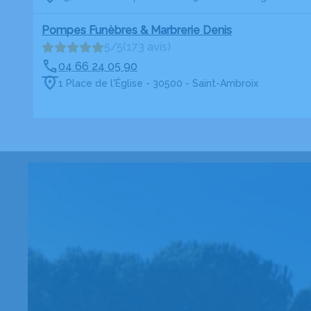
Pompes Funèbres & Marbrerie Denis
5/5
(173 avis)
04 66 24 05 90
1 Place de l'Église - 30500 - Saint-Ambroix