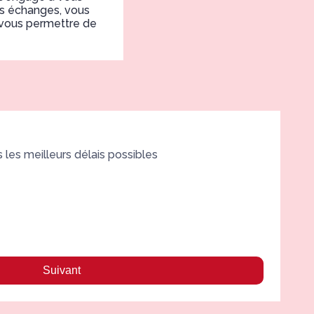
rs échanges, vous
 vous permettre de
les meilleurs délais possibles
Chri
ation de qualité qui correspond
Très bien.
t très important de s'entourer de
t très douloureux.
Suivant