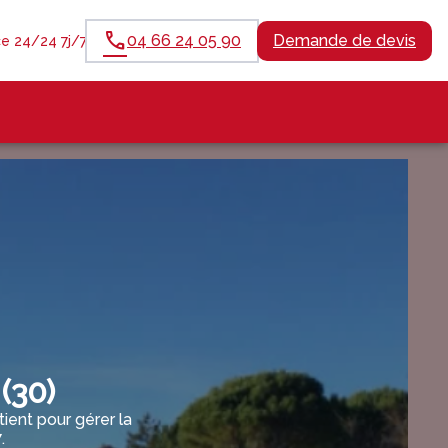
04 66 24 05 90
Demande de devis
e 24/24 7j/7
(30)
ent pour gérer la
.