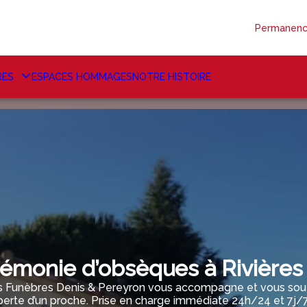
Permanenc
RES
ESPACES HOMMAGES
NOTRE HISTOIRE
émonie d’obsèques à Rivières 
Funèbres Denis & Pereyron vous accompagne et vous souti
perte d’un proche. Prise en charge immédiate 24h/24 et 7j/7