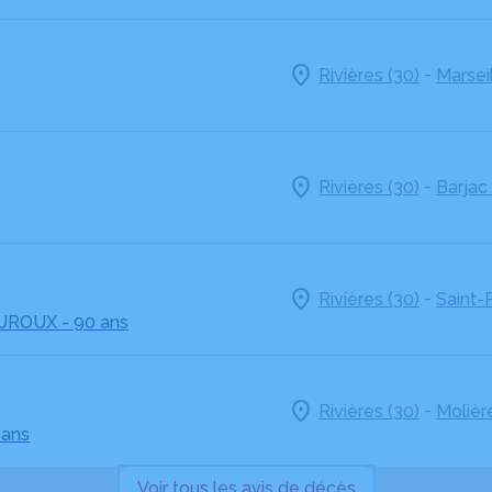
-
Rivières (30)
Marseil
-
Rivières (30)
Barjac 
-
Rivières (30)
Saint-
UROUX
- 90 ans
-
Rivières (30)
Molièr
 ans
Voir tous les avis de décès