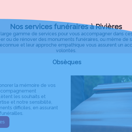
Nos services funéraires à Rivières
large gamme de services pour vous accompagner dans ces m
éer ou de rénover des monuments funéraires, ou même de so
se reconnue et leur approche empathique vous assurent un 
volontés.
Obsèques
honorer la mémoire de vos
n accompagnement
ètent les souhaits et
ise et notre sensibilité,
ts difficiles, en assurant
unérailles.
sèques