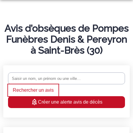
NOS SERVICES
NOS AGENCES
ORGANISER DES OBSÈQUES
Avis d’obsèques de Pompes
Funèbres Denis & Pereyron
NOS CHAMBRES FUNERAIRES
SAINT-AMBROIX
PRÉVOIR SES OBSÈQUES
à Saint-Brès (30)
ESPACES HOMMAGES
SAINT-AMBROIX
BESSÈGES
MONUMENTS FUNÉRAIRES
NOTRE HISTOIRE
BESSEGES
BARJAC
SERVICES AUX FAMILLES
Rechercher un avis
Créer une alerte avis de décès