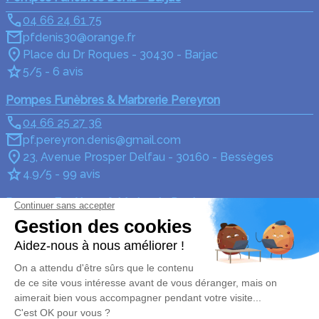
04 66 24 61 75
pfdenis30@orange.fr
Place du Dr Roques - 30430 - Barjac
5/5 - 6 avis
Pompes Funèbres & Marbrerie Pereyron
04 66 25 27 36
pf.pereyron.denis@gmail.com
23, Avenue Prosper Delfau - 30160 - Bessèges
4.9/5 - 99 avis
Pompes Funèbres & Marbrerie Denis
04 66 24 05 90
pfdenis30@orange.fr
1 Place de l'Église - 30500 - Saint-Ambroix
5/5 - 173 avis
Nos Services
Liens utiles
Organiser des obsèques
Avis de décès