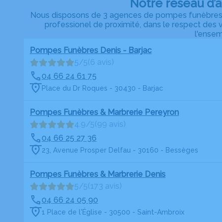
Notre réseau d’
Nous disposons de 3 agences de pompes funèbres da
professionel de proximité, dans le respect des 
l'ensem
Pompes Funèbres Denis - Barjac
5/5
(6 avis)
04 66 24 61 75
Place du Dr Roques - 30430 - Barjac
Pompes Funèbres & Marbrerie Pereyron
4.9/5
(99 avis)
04 66 25 27 36
23, Avenue Prosper Delfau - 30160 - Bessèges
Pompes Funèbres & Marbrerie Denis
5/5
(173 avis)
04 66 24 05 90
1 Place de l'Église - 30500 - Saint-Ambroix