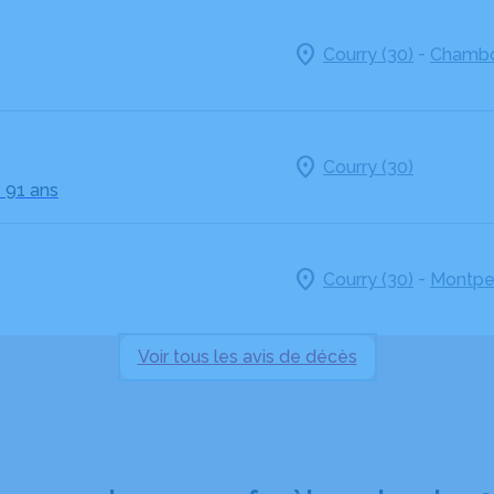
-
Courry (30)
Chambo
Courry (30)
- 91 ans
-
Courry (30)
Montpel
Voir tous les avis de décès