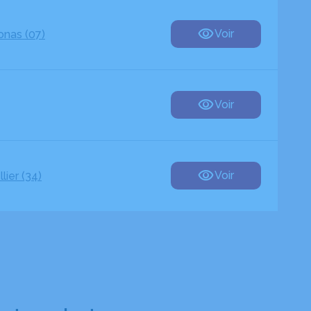
Voir
nas (07)
Voir
Voir
lier (34)