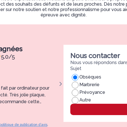
ect des souhaits des défunts et de leurs proches. Dès notre
r sur notre soutien et notre professionnalisme pour vous aid
épreuve avec dignité.
pagnées
Nous contacter
5.0/5
Nous vous répondons dans 
Sujet
Bruno ARTIGLIERI
Obsèques
Marbrerie
fait par ordinateur pour
Très bel accompagnement, prest
Prévoyance
cté. Très jolie plaque,
exactement à nos attentes. Il es
Autre
Je recommande cette
professionnels dans ces momen
politique de publication d’avis
.