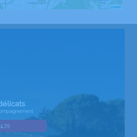
Leaflet
élicats
accompagnement
61 75