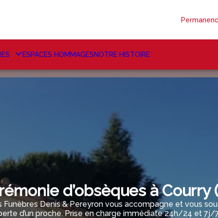
Permanenc
RES
ESPACES HOMMAGES
NOTRE HISTOIRE
rémonie d’obsèques à Courry (
Funèbres Denis & Pereyron vous accompagne et vous souti
perte d’un proche. Prise en charge immédiate 24h/24 et 7j/7