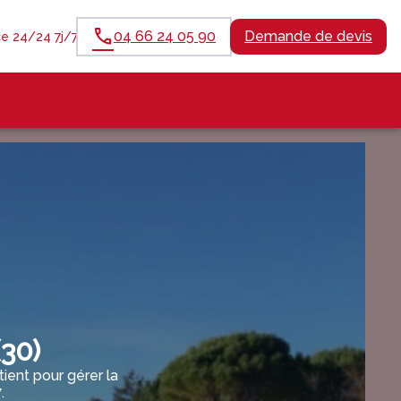
04 66 24 05 90
Demande de devis
e 24/24 7j/7
30)
ent pour gérer la
.