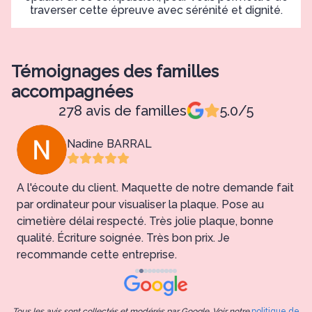
traverser cette épreuve avec sérénité et dignité.
Témoignages des familles
accompagnées
278 avis de familles
5.0/5
Nadine BARRAL
A l'écoute du client. Maquette de notre demande fait
T
par ordinateur pour visualiser la plaque. Pose au
c
cimetière délai respecté. Très jolie plaque, bonne
i
qualité. Écriture soignée. Très bon prix. Je
recommande cette entreprise.
Tous les avis sont collectés et modérés par Google. Voir notre
politique de