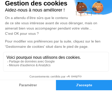
Place du Dr Roques - 30430 - Barjac
5/5 - 6 avis
Pompes Funèbres & Marbrerie Pereyron
04 66 25 27 36
pf.pereyron.denis@gmail.com
23, Avenue Prosper Delfau - 30160 - Bessèges
4.9/5 - 99 avis
Pompes Funèbres & Marbrerie Denis
04 66 24 05 90
pfdenis30@orange.fr
1 Place de l'Église - 30500 - Saint-Ambroix
5/5 - 173 avis
04 66 24 05 90
Demande de devis
Nos Services
Liens utiles
Organiser des obsèques
Avis de décès
Monuments funéraires
Demande de rendez-vous
en agence
Services aux familles