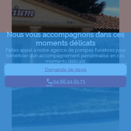
Nous vous accompagnons dans ces
moments délicats
Faites appel à notre agence de pompes funèbres pour
bénéficier d’un accompagnement personnalisé en ces
moments délicats
Demande de devis
04 66 24 61 75