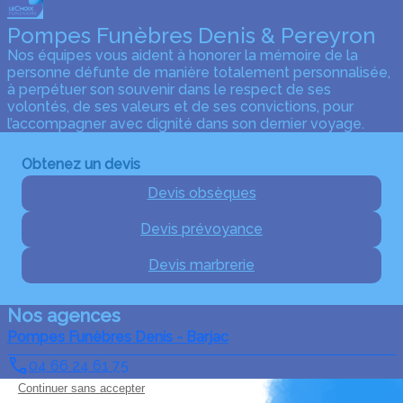
Pompes Funèbres Denis & Pereyron
Nos équipes vous aident à honorer la mémoire de la
personne défunte de manière totalement personnalisée,
à perpétuer son souvenir dans le respect de ses
volontés, de ses valeurs et de ses convictions, pour
l’accompagner avec dignité dans son dernier voyage.
Obtenez un devis
Devis obsèques
Devis prévoyance
Devis marbrerie
Nos agences
Pompes Funèbres Denis - Barjac
04 66 24 61 75
pfdenis30@orange.fr