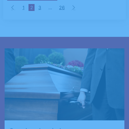
1
2
3
…
26