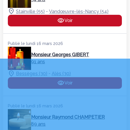
-
Stainville (55)
Vandœuvre-lès-Nancy (54)
Voir
Publié le lundi 16 mars 2026
Monsieur Georges GIBERT
91 ans
-
Bessèges (30)
Alès (30)
Voir
Publié le lundi 16 mars 2026
Monsieur Raymond CHAMPETIER
89 ans