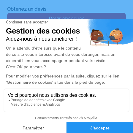
Obtenez un devis
Devis obsèques
Devis prévoyance
Devis marbrerie
Nos Services
Liens utiles
Organiser des obsèques
Avis de décès
Monuments funéraires
Demande de rendez-vous
en agence
Services aux familles
Mentions légales
Politique de traitement des données personnelles
Politique d’utilisation des cookies
Gestionnaire de cookies
Zone d'intervention
Réalisation et référencement par