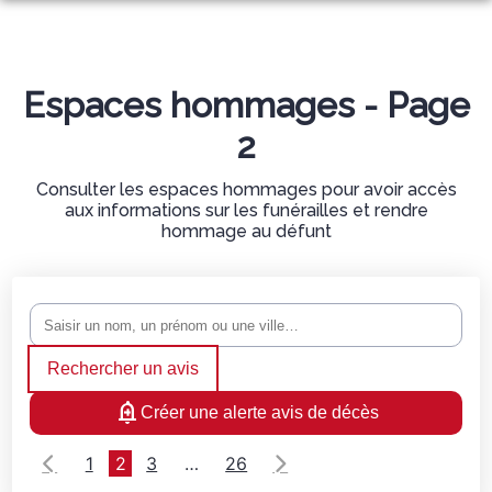
NOS SERVICES
NOS AGENCES
ORGANISER DES OBSÈQUES
Espaces hommages - Page
2
NOS CHAMBRES FUNERAIRES
SAINT-AMBROIX
PRÉVOIR SES OBSÈQUES
ESPACES HOMMAGES
Consulter les espaces hommages pour avoir accès
SAINT-AMBROIX
BESSÈGES
MONUMENTS FUNÉRAIRES
aux informations sur les funérailles et rendre
NOTRE HISTOIRE
hommage au défunt
BESSEGES
BARJAC
SERVICES AUX FAMILLES
Rechercher un avis
Créer une alerte avis de décès
1
2
3
…
26